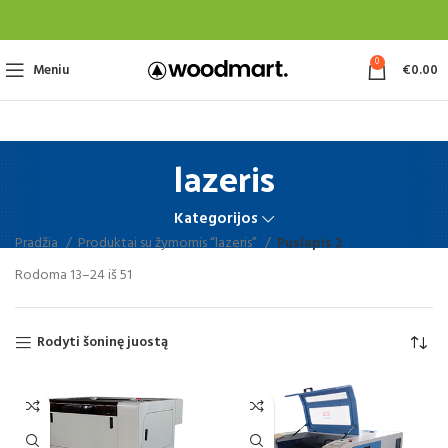
0
Meniu
€
0.00
lazeris
Kategorijos
Pradžia
Produktai su žymomis “lazeris”
Puslapis 2
Rodoma 13–24 iš 51
Rodyti šoninę juostą