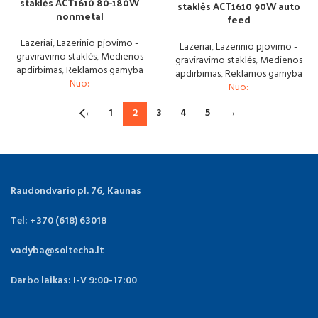
staklės ACT1610 80-180W
staklės ACT1610 90W auto
nonmetal
feed
Lazeriai
,
Lazerinio pjovimo -
Lazeriai
,
Lazerinio pjovimo -
graviravimo staklės
,
Medienos
graviravimo staklės
,
Medienos
apdirbimas
,
Reklamos gamyba
apdirbimas
,
Reklamos gamyba
Nuo:
Nuo:
←
1
2
3
4
5
→
Raudondvario pl. 76, Kaunas
Tel: +370 (618) 63018
vadyba@soltecha.lt
Darbo laikas: I-V 9:00-17:00