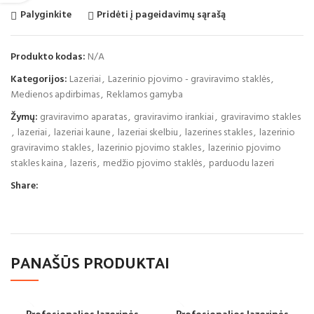
Palyginkite
Pridėti į pageidavimų sąrašą
Produkto kodas:
N/A
Kategorijos:
Lazeriai
,
Lazerinio pjovimo - graviravimo staklės
,
Medienos apdirbimas
,
Reklamos gamyba
Žymų:
graviravimo aparatas
,
graviravimo irankiai
,
graviravimo stakles
,
lazeriai
,
lazeriai kaune
,
lazeriai skelbiu
,
lazerines stakles
,
lazerinio
graviravimo stakles
,
lazerinio pjovimo stakles
,
lazerinio pjovimo
stakles kaina
,
lazeris
,
medžio pjovimo staklės
,
parduodu lazeri
Share:
PANAŠŪS PRODUKTAI
Profesionalios lazerinės
Profesionalios lazerinės