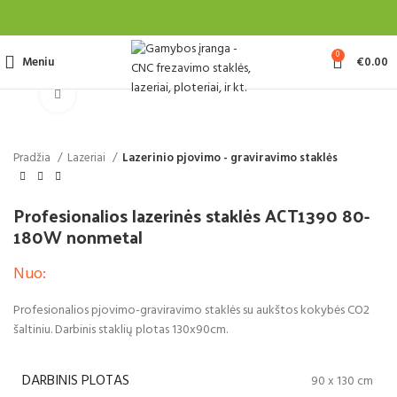
0
Meniu
€
0.00
Spustelėkite, jei norite padidinti
Pradžia
Lazeriai
Lazerinio pjovimo - graviravimo staklės
Profesionalios lazerinės staklės ACT1390 80-
180W nonmetal
Nuo:
Profesionalios pjovimo-graviravimo staklės su aukštos kokybės CO2
šaltiniu. Darbinis staklių plotas 130x90cm.
DARBINIS PLOTAS
90 x 130 cm