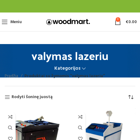
0
Meniu
€
0.00
valymas lazeriu
Kategorijos
Pradžia
Produktai su žymomis “valymas lazeriu”
Rodyti šoninę juostą