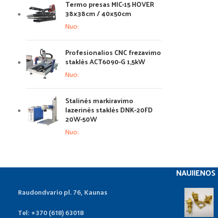
Termo presas MIC-15 HOVER
38x38cm / 40x50cm
Nuo:
Profesionalios CNC frezavimo
staklės ACT6090-G 1,5kW
Nuo:
Stalinės markiravimo
lazerinės staklės DNK-20FD
20W-50W
Nuo:
NAUJIENOS
Raudondvario pl. 76, Kaunas
Tel: +370 (618) 63018