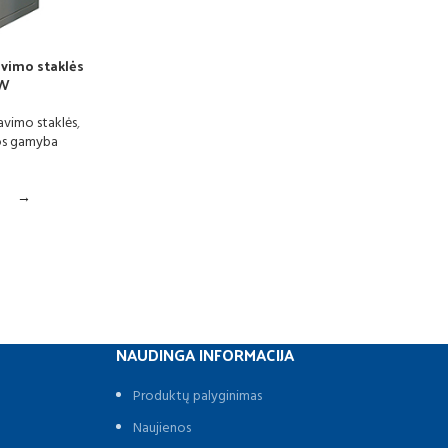
avimo staklės
0W
avimo staklės
,
os gamyba
→
NAUDINGA INFORMACIJA
Produktų palyginimas
Naujienos