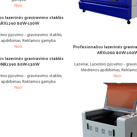
Nuo:
os lazerinės graviravimo staklės
ARX1290 80W-130W
inio pjovimo - graviravimo staklės
,
 apdirbimas
,
Reklamos gamyba
Profesionalios lazerinės gravir
Nuo:
ARX1060 80W-100
os lazerinės graviravimo staklės
DNK1390 80W-130W
Lazeriai
,
Lazerinio pjovimo - gravir
Medienos apdirbimas
,
Reklam
Nuo:
inio pjovimo - graviravimo staklės
,
 apdirbimas
,
Reklamos gamyba
Nuo: