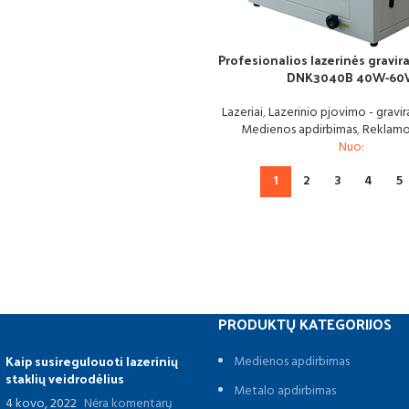
Profesionalios lazerinės gravir
DNK3040B 40W-6
Lazeriai
,
Lazerinio pjovimo - gravir
Medienos apdirbimas
,
Reklam
Nuo:
1
2
3
4
5
PRODUKTŲ KATEGORIJOS
Kaip susiregulouoti lazerinių
Medienos apdirbimas
staklių veidrodėlius
Metalo apdirbimas
4 kovo, 2022
Nėra komentarų