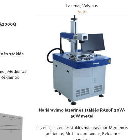
Lazeriai
,
Valymas
Nuo:
 RA2000Q
inės staklės
mui
,
Medienos
,
Reklamos
Markiravimo lazerinės staklės RA30F 30W-
50W metal
Lazeriai
,
Lazerinės staklės markiravimui
,
Medienos
apdirbimas
,
Metalo apdirbimas
,
Reklamos
gamyba