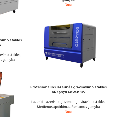
Nuo:
avimo staklės
W
avimo staklės
,
os gamyba
Profesionalios lazerinės graviravimo staklės
ARX5070 60W-80W
Lazeriai
,
Lazerinio pjovimo - graviravimo staklės
,
Medienos apdirbimas
,
Reklamos gamyba
Nuo: