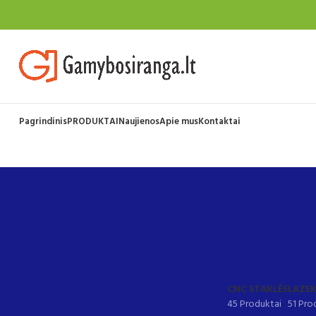
Pagrindinis
PRODUKTAI
Naujienos
Apie mus
Kontaktai
CNC STAKLĖS
LAZER
45 Produktai
51 Pro