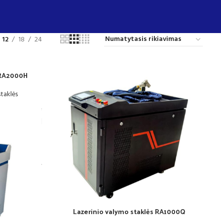
12
18
24
s RA2000H
staklės
Lazerinio valymo staklės RA1000Q