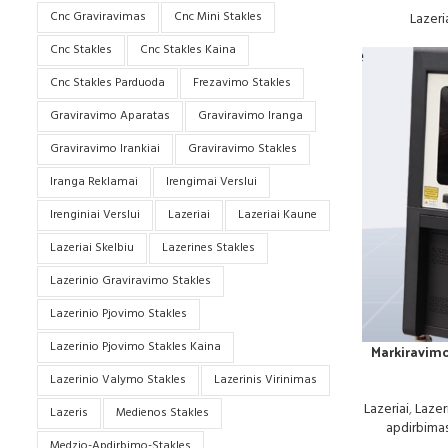
Cnc Graviravimas
Cnc Mini Stakles
Lazeri
Cnc Stakles
Cnc Stakles Kaina
Cnc Stakles Parduoda
Frezavimo Stakles
Graviravimo Aparatas
Graviravimo Iranga
Graviravimo Irankiai
Graviravimo Stakles
Iranga Reklamai
Irengimai Verslui
Irenginiai Verslui
Lazeriai
Lazeriai Kaune
Lazeriai Skelbiu
Lazerines Stakles
Lazerinio Graviravimo Stakles
Lazerinio Pjovimo Stakles
Lazerinio Pjovimo Stakles Kaina
Markiravimo
Lazerinio Valymo Stakles
Lazerinis Virinimas
Lazeriai
,
Lazer
Lazeris
Medienos Stakles
apdirbima
Medzio-Apdirbimo-Stakles