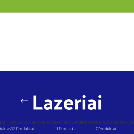
Lazeriai
IAI
MEDIENOS APDIRBIMAS
METALO APDIRBIMAS
PJAUSTYMO STALAI
duktas
92 Produktai
11 Produktai
7 Produktai