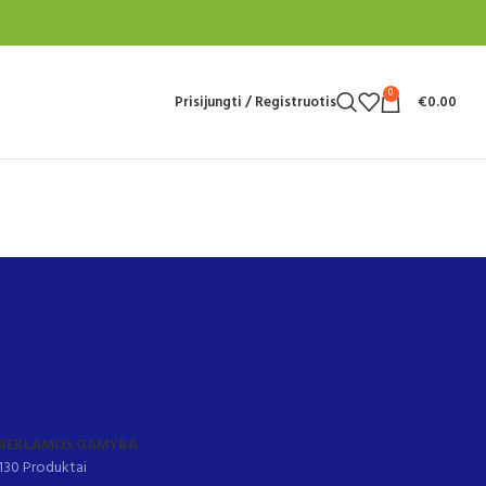
0
Prisijungti / Registruotis
€
0.00
REKLAMOS GAMYBA
130 Produktai