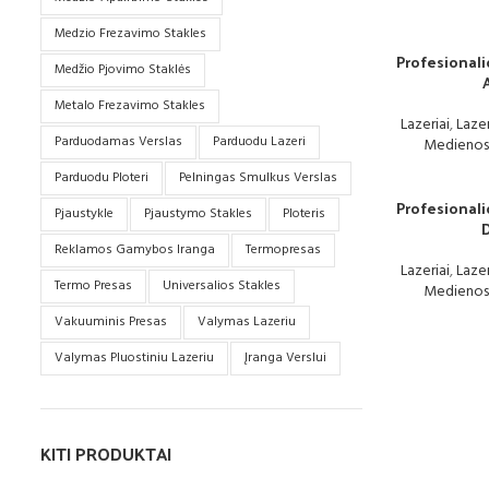
Medzio Frezavimo Stakles
Profesionali
Medžio Pjovimo Staklės
Metalo Frezavimo Stakles
Lazeriai
,
Lazer
Parduodamas Verslas
Parduodu Lazeri
Medienos
Parduodu Ploteri
Pelningas Smulkus Verslas
Profesionali
Pjaustykle
Pjaustymo Stakles
Ploteris
Reklamos Gamybos Iranga
Termopresas
Lazeriai
,
Lazer
Termo Presas
Universalios Stakles
Medienos
Vakuuminis Presas
Valymas Lazeriu
Valymas Pluostiniu Lazeriu
Įranga Verslui
KITI PRODUKTAI