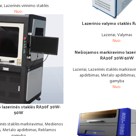
ai
,
Lazerinės virinimo staklės
Nuo:
Lazerinio valymo staklės
Lazeriai
,
Valymas
Nuo:
Nešiojamos markiravimo lazer
RA30F 30W-50W
Lazeriai
,
Lazerinės staklės markiravi
apdirbimas
,
Metalo apdirbimas
gamyba
Nuo:
 lazerinės staklės RA30F 30W-
50W
inės staklės markiravimui
,
Medienos
s
,
Metalo apdirbimas
,
Reklamos
gamyba