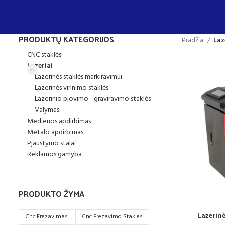
PRODUKTŲ KATEGORIJOS
Pradžia
Laz
CNC staklės
Lazeriai
Lazerinės staklės markiravimui
Lazerinės virinimo staklės
Lazerinio pjovimo - graviravimo staklės
Valymas
Medienos apdirbimas
Metalo apdirbimas
Pjaustymo stalai
Reklamos gamyba
PRODUKTO ŽYMA
Lazerinė
Cnc Frezavimas
Cnc Frezavimo Stakles