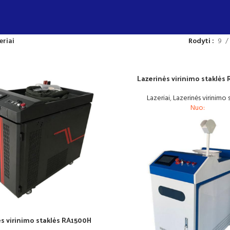
eriai
Rodyti
9
Lazerinės virinimo staklė
Lazeriai
,
Lazerinės virinimo 
Nuo:
s virinimo staklės RA1500H