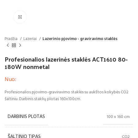
Spustelėkite, jei norite padidinti
Pradžia
Lazeriai
Lazerinio pjovimo - graviravimo staklės
Profesionalios lazerinės staklės ACT1610 80-
180W nonmetal
Nuo:
Profesionalios pjovimo-graviravimo staklės su aukštos kokybės CO2
šaltiniu. Darbinis staklių plotas 160x100cm.
DARBINIS PLOTAS
100 x 160 cm
ŠALTINIO TIPAS
CO2