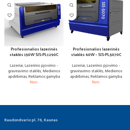
Profesionalios lazerinės
Profesionalios lazerinės
staklės 150W SIS-PL1290C
staklės 60W – SIS-PL5070C
Lazeriai
,
Lazerinio pjovimo -
Lazeriai
,
Lazerinio pjovimo -
graviravimo staklės
,
Medienos
graviravimo staklės
,
Medienos
apdirbimas
,
Reklamos gamyba
apdirbimas
,
Reklamos gamyba
Nuo:
Nuo:
Raudondvario pl. 76, Kaunas