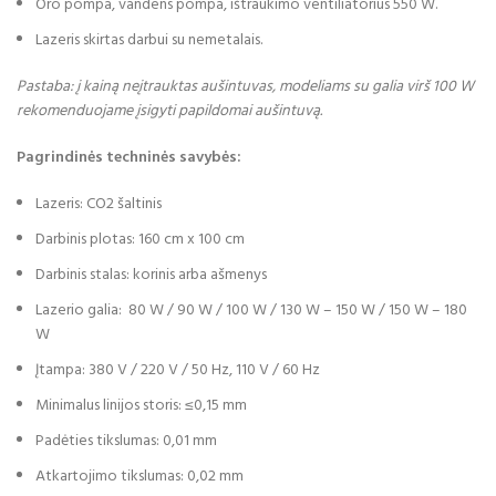
Oro pompa, vandens pompa, ištraukimo ventiliatorius 550 W.
Lazeris skirtas darbui su nemetalais.
Pastaba: į kainą neįtrauktas aušintuvas, modeliams su galia virš 100 W
rekomenduojame įsigyti papildomai aušintuvą.
Pagrindinės techninės savybės:
Lazeris: CO2 šaltinis
Darbinis plotas: 160 cm x 100 cm
Darbinis stalas: korinis arba ašmenys
Lazerio galia: 80 W / 90 W / 100 W / 130 W – 150 W / 150 W – 180
W
Įtampa: 380 V / 220 V / 50 Hz, 110 V / 60 Hz
Minimalus linijos storis: ≤0,15 mm
Padėties tikslumas: 0,01 mm
Atkartojimo tikslumas: 0,02 mm