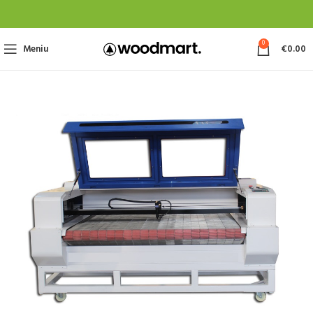
0
Meniu
€
0.00