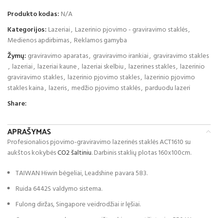
Produkto kodas:
N/A
Kategorijos:
Lazeriai
,
Lazerinio pjovimo - graviravimo staklės
,
Medienos apdirbimas
,
Reklamos gamyba
Žymų:
graviravimo aparatas
,
graviravimo irankiai
,
graviravimo stakles
,
lazeriai
,
lazeriai kaune
,
lazeriai skelbiu
,
lazerines stakles
,
lazerinio
graviravimo stakles
,
lazerinio pjovimo stakles
,
lazerinio pjovimo
stakles kaina
,
lazeris
,
medžio pjovimo staklės
,
parduodu lazeri
Share:
APRAŠYMAS
Profesionalios pjovimo-graviravimo lazerinės staklės ACT1610 su
aukštos kokybės
CO2 šaltiniu
. Darbinis staklių plotas 160x100cm.
TAIWAN Hiwin bėgeliai, Leadshine pavara 583.
Ruida 6442S valdymo sistema.
Fulong diržas, Singapore veidrodžiai ir lęšiai.