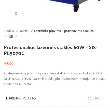
Spustelėkite, jei norite padidinti
Pradžia
Lazeriai
Lazerinio pjovimo - graviravimo staklės
Profesionalios lazerinės staklės 60W – SIS-
PL5070C
Nuo:
Profesionalios pjovimo-graviravimo staklės su aukštos kokybės CO2
šaltiniu.
Galia 60W.
Darbinis staklių plotas 50x70cm. Kilnojamas stalas,
nusileidžia iki 22cm.
DARBINIS PLOTAS
50 x 70 cm