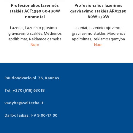
Profesionalios lazerinės
Profesionalios lazerinės
staklės ACT1390 80-180W
graviravimo staklės ARX1290
nonmetal
80W-130W
Lazeriai
,
Lazerinio pjovimo -
Lazeriai
,
Lazerinio pjovimo -
graviravimo staklės
,
Medienos
graviravimo staklės
,
Medienos
apdirbimas
,
Reklamos gamyba
apdirbimas
,
Reklamos gamyba
Nuo:
Nuo:
Raudondvario pl. 76, Kaunas
Tel: +370 (618) 63018
vadyba@soltecha.lt
Darbo laikas: I-V 9:00-17:00