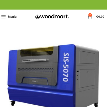
0
Meniu
€
0.00