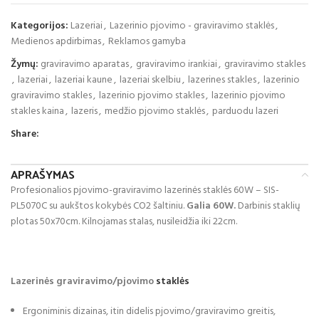
Kategorijos:
Lazeriai
,
Lazerinio pjovimo - graviravimo staklės
,
Medienos apdirbimas
,
Reklamos gamyba
Žymų:
graviravimo aparatas
,
graviravimo irankiai
,
graviravimo stakles
,
lazeriai
,
lazeriai kaune
,
lazeriai skelbiu
,
lazerines stakles
,
lazerinio
graviravimo stakles
,
lazerinio pjovimo stakles
,
lazerinio pjovimo
stakles kaina
,
lazeris
,
medžio pjovimo staklės
,
parduodu lazeri
Share:
APRAŠYMAS
Profesionalios pjovimo-graviravimo lazerinės staklės 60W – SIS-
PL5070C su aukštos kokybės CO2 šaltiniu.
Galia 60W.
Darbinis staklių
plotas 50x70cm. Kilnojamas stalas, nusileidžia iki 22cm.
Lazerinės graviravimo/pjovimo
staklės
Ergoniminis dizainas, itin didelis pjovimo/graviravimo greitis,