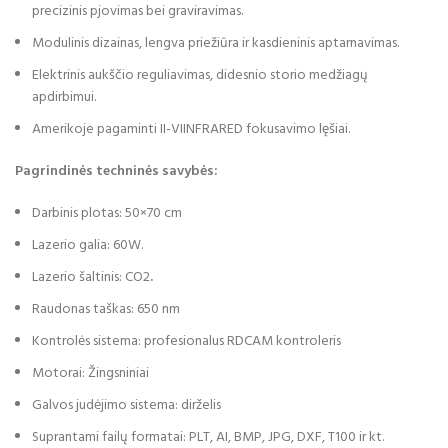
precizinis pjovimas bei graviravimas.
Modulinis dizainas, lengva priežiūra ir kasdieninis aptarnavimas.
Elektrinis aukščio reguliavimas, didesnio storio medžiagų
apdirbimui.
Amerikoje pagaminti II-VIINFRARED fokusavimo lęšiai.
Pagrindinės techninės savybės:
Darbinis plotas: 50×70 cm
Lazerio galia: 60W.
Lazerio šaltinis: CO2
.
Raudonas taškas: 650 nm
Kontrolės sistema: profesionalus RDCAM kontroleris
Motorai: Žingsniniai
Galvos judėjimo sistema: dirželis
Suprantami failų formatai: PLT, AI, BMP, JPG, DXF, T100 ir kt.