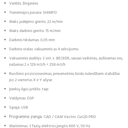
Variklis: žingsninis
Transmisijos pavara: SHIMPO
Maks. judėjimo greitis: 22 m/min
Maks. darbinis greitis: 15 m/min
Darbinis tikslumas: 0,05 mm
Darbinis stalas: vakuuminis su 4 sekcijomis
Vakuuminis siurblys: 2 vnt. x BECKER, sausas veikimas, aušinamas oru,
našumas 2 x 129 m3/h = 258 m3/h
Ruošinio pozicionavimas, pneumatiniu būdu nuleidžiami stabdžiai
po 2 vienetus X ir Y ašyse
Įrankių ilgio jutiklis: taip
Valdymas: DSP
Sąsaja: USB
Programinė įranga:
CAD / CAM Vectric Cut2D PRO
Maitinimas: 3 fazių elektros jungtis 400 V, 50 Hz