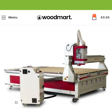
0
Meniu
€
0.00
Spustelėkite, jei norite padidinti