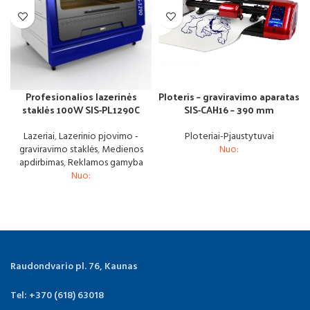
Profesionalios lazerinės
Ploteris – graviravimo aparatas
staklės 100W SIS-PL1290C
SIS-CAH16 – 390 mm
Lazeriai
,
Lazerinio pjovimo -
Ploteriai-Pjaustytuvai
graviravimo staklės
,
Medienos
Nuo:
apdirbimas
,
Reklamos gamyba
Nuo:
Raudondvario pl. 76, Kaunas
Tel: +370 (618) 63018