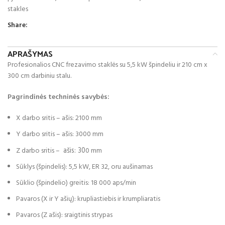
stakles
Share:
APRAŠYMAS
Profesionalios CNC frezavimo staklės su 5,5 kW špindeliu ir 210 cm x
300 cm darbiniu stalu.
Pagrindinės techninės savybės:
X darbo sritis – ašis: 2100 mm
Y darbo sritis – ašis: 3000 mm
Z darbo sritis –
ašis: 30
0 mm
Sūklys (špindelis): 5,5 kW, ER 32, oru aušinamas
Sūklio (špindelio) greitis: 18 000 aps/min
Pavaros (X ir Y ašių): krupliastiebis ir krumpliaratis
Pavaros (Z ašis): sraigtinis strypas