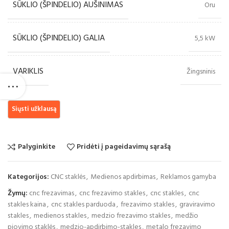
SŪKLIO (ŠPINDELIO) AUŠINIMAS
Oru
SŪKLIO (ŠPINDELIO) GALIA
5,5 kW
VARIKLIS
Žingsninis
Palyginkite
Pridėti į pageidavimų sąrašą
Kategorijos:
CNC staklės
,
Medienos apdirbimas
,
Reklamos gamyba
Žymų:
cnc frezavimas
,
cnc frezavimo stakles
,
cnc stakles
,
cnc
stakles kaina
,
cnc stakles parduoda
,
frezavimo stakles
,
graviravimo
stakles
,
medienos stakles
,
medzio frezavimo stakles
,
medžio
pjovimo staklės
,
medzio-apdirbimo-stakles
,
metalo frezavimo