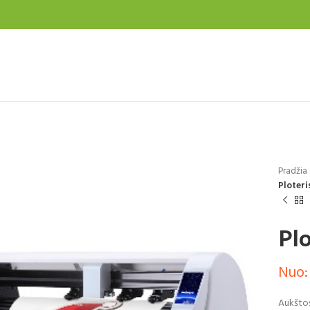
Pradžia
Ploteri
Pl
Nuo:
Aukštos