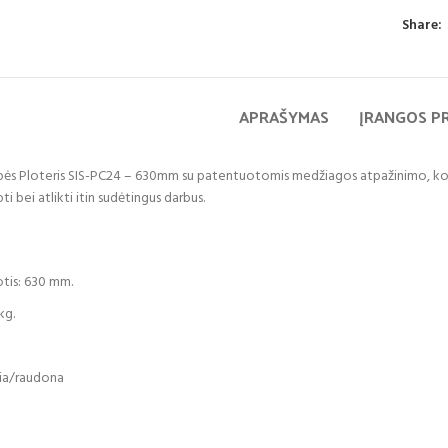
Share:
APRAŠYMAS
ĮRANGOS P
s Ploteris SIS-PC24 – 630mm su patentuotomis medžiagos atpažinimo, kontūr
ti bei atlikti itin sudėtingus darbus.
tis: 630 mm.
kg.
lia/raudona