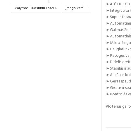
►4.3″ HD LCD 
Valymas Pluostiniu Lazeriu
Įranga Verslui
►Integruota k
►Supranta spa
►Automatinis 
►Galimas 2mm 
►Automatinis k
►Mikro-žingsnin
►Daugiafunkcin
►Patogus vald
►Didelis greit
►Stabilus ir a
►Aukštos koky
►Geras spaudim
►Greitis ir sp
►Kontrolės va
Ploterius galit