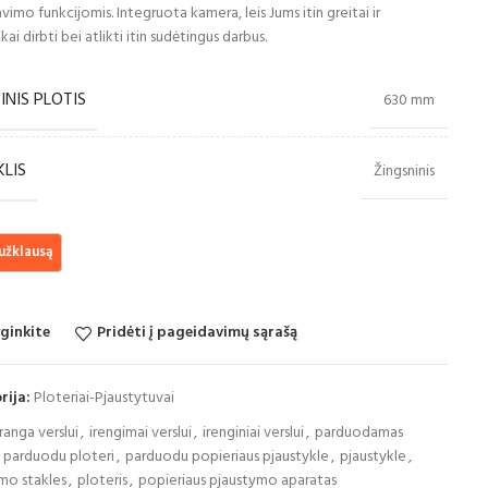
imo funkcijomis. Integruota kamera, leis Jums itin greitai ir
ai dirbti bei atlikti itin sudėtingus darbus.
INIS PLOTIS
630 mm
KLIS
Žingsninis
ginkite
Pridėti į pageidavimų sąrašą
rija:
Ploteriai-Pjaustytuvai
įranga verslui
,
irengimai verslui
,
irenginiai verslui
,
parduodamas
parduodu ploteri
,
parduodu popieriaus pjaustykle
,
pjaustykle
,
mo stakles
,
ploteris
,
popieriaus pjaustymo aparatas