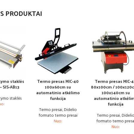
S PRODUKTAI
stymo staklės
Termo presas MIC-40
Termo presas MIC-
– SIS-AB13
100x60cm su
80x100cm / 100x120c
automatinio atkėlimo
100x140cm su
funkcija
automatinio atkėli
stymo staklės
funkcija
uo:
Termo presai
,
Didelio
formato termo presai
Termo presai
,
Dideli
Nuo:
formato termo presa
Nuo: