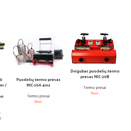
Dvigubas puodelių termo
presas MIC-20B
40
Puodelių termo presas
m /
MIC-10A 4in1
Termo presai
Nuo:
mo
Termo presai
Nuo:
o
i