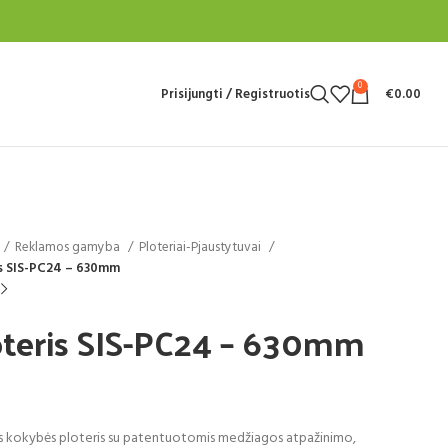
0
Prisijungti / Registruotis
€
0.00
Reklamos gamyba
Ploteriai-Pjaustytuvai
s SIS-PC24 – 630mm
oteris SIS-PC24 – 630mm
 kokybės ploteris su patentuotomis medžiagos atpažinimo,