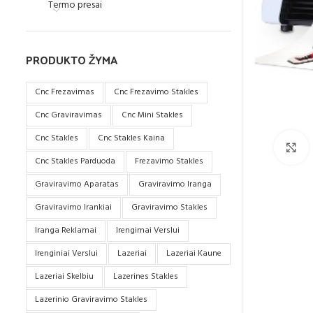
Termo presai
PRODUKTO ŽYMA
Cnc Frezavimas
Cnc Frezavimo Stakles
Cnc Graviravimas
Cnc Mini Stakles
Cnc Stakles
Cnc Stakles Kaina
S
Cnc Stakles Parduoda
Frezavimo Stakles
Graviravimo Aparatas
Graviravimo Iranga
Graviravimo Irankiai
Graviravimo Stakles
Iranga Reklamai
Irengimai Verslui
Irenginiai Verslui
Lazeriai
Lazeriai Kaune
Lazeriai Skelbiu
Lazerines Stakles
Lazerinio Graviravimo Stakles