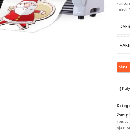
kontūrav
kokybišk
DARB
VARI
pustelėkite, jei norite padidinti
Paly
Katego
Žymų:
verslas
,
pjausty