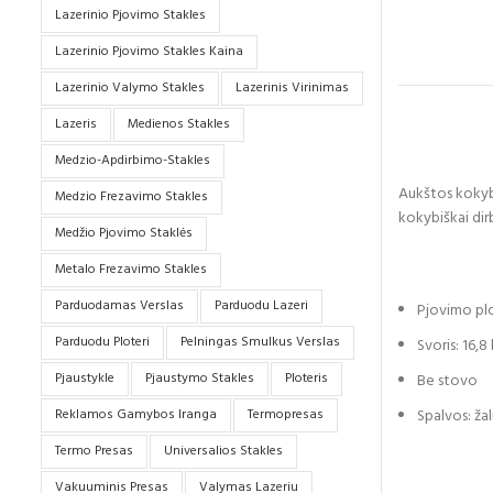
Lazerinio Pjovimo Stakles
Lazerinio Pjovimo Stakles Kaina
Lazerinio Valymo Stakles
Lazerinis Virinimas
Lazeris
Medienos Stakles
Medzio-Apdirbimo-Stakles
Aukštos kokybė
Medzio Frezavimo Stakles
kokybiškai dirb
Medžio Pjovimo Staklės
Metalo Frezavimo Stakles
Parduodamas Verslas
Parduodu Lazeri
Pjovimo plo
Parduodu Ploteri
Pelningas Smulkus Verslas
Svoris: 16,8 
Pjaustykle
Pjaustymo Stakles
Ploteris
Be stovo
Spalvos: ža
Reklamos Gamybos Iranga
Termopresas
Termo Presas
Universalios Stakles
Vakuuminis Presas
Valymas Lazeriu