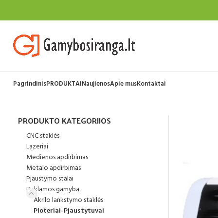
Pagrindinis
PRODUKTAI
Naujienos
Apie mus
Kontaktai
PRODUKTO KATEGORIJOS
CNC staklės
Lazeriai
Medienos apdirbimas
Metalo apdirbimas
Pjaustymo stalai
Reklamos gamyba
Akrilo lankstymo staklės
Ploteriai-Pjaustytuvai