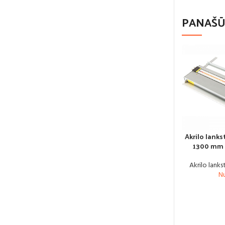
PANAŠŪ
Akrilo lank
1300 mm 
Akrilo lank
N