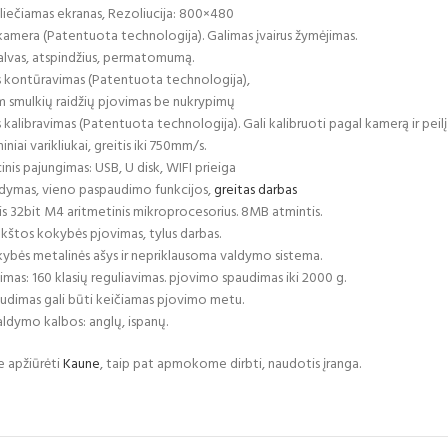
liečiamas ekranas, Rezoliucija: 800×480
amera (Patentuota technologija). Galimas įvairus žymėjimas.
lvas, atspindžius, permatomumą.
kontūravimas (Patentuota technologija),
smulkių raidžių pjovimas be nukrypimų
alibravimas (Patentuota technologija). Gali kalibruoti pagal kamerą ir peilį 
iai varikliukai, greitis iki 750mm/s.
is pajungimas: USB, U disk, WIFI prieiga
ymas, vieno paspaudimo funkcijos,
greitas darbas
is 32bit M4 aritmetinis mikroprocesorius. 8MB atmintis.
ukštos kokybės pjovimas, tylus darbas.
bės metalinės ašys ir nepriklausoma valdymo sistema.
as: 160 klasių reguliavimas. pjovimo spaudimas iki 2000 g.
audimas gali būti keičiamas pjovimo metu.
ldymo kalbos: anglų, ispanų.
e apžiūrėti
Kaune
, taip pat apmokome dirbti, naudotis įranga.