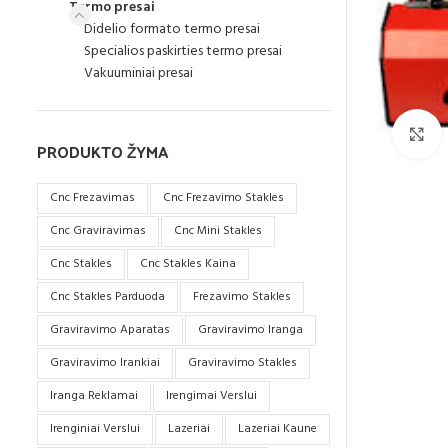
Termo presai
Didelio formato termo presai
Specialios paskirties termo presai
Vakuuminiai presai
S
PRODUKTO ŽYMA
Cnc Frezavimas
Cnc Frezavimo Stakles
Cnc Graviravimas
Cnc Mini Stakles
Cnc Stakles
Cnc Stakles Kaina
Cnc Stakles Parduoda
Frezavimo Stakles
Graviravimo Aparatas
Graviravimo Iranga
Graviravimo Irankiai
Graviravimo Stakles
Iranga Reklamai
Irengimai Verslui
Irenginiai Verslui
Lazeriai
Lazeriai Kaune