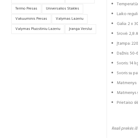
Temperatūr
Termo Presas
Universalios Stakles
Laiko reguli
Vakuuminis Presas
Valymas Lazeriu
Galia: 2 x 
Valymas Pluostiniu Lazeriu
Įranga Verslui
Srovė: 2,8 A
Įtampa: 220
Dažnis: 50-
Svoris: 14 k
Svoris su p
Matmenys: 4
Matmenys s
Prietaiso sl
Reali prekės i