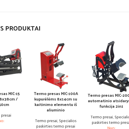
S PRODUKTAI
sas MIC-15
Termo presas MIC-100A
Termo presas MIC-200
8x38cm /
kupurėlėms 8x14cm su
automatinio atsidar
50cm
kaitinimo elementu iš
funkcija 2in1
aliuminio
 presai
Termo presai
,
Speciali
uo:
Termo presai
,
Specialios
paskirties termo pres
paskirties termo presai
Nuo: