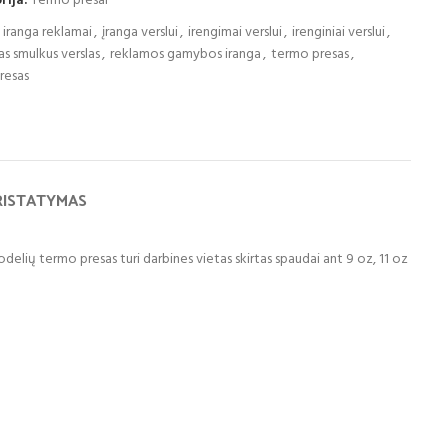
rija:
Termo presai
iranga reklamai
,
įranga verslui
,
irengimai verslui
,
irenginiai verslui
,
as smulkus verslas
,
reklamos gamybos iranga
,
termo presas
,
resas
RISTATYMAS
odelių termo presas turi darbines vietas skirtas spaudai ant 9 oz, 11 oz