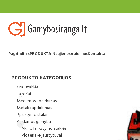
Pagrindinis
PRODUKTAI
Naujienos
Apie mus
Kontaktai
PRODUKTO KATEGORIJOS
CNC staklės
Lazeriai
Medienos apdirbimas
Metalo apdirbimas
Pjaustymo stalai
Reklamos gamyba
Akrilo lankstymo staklės
Ploteriai-Pjaustytuvai