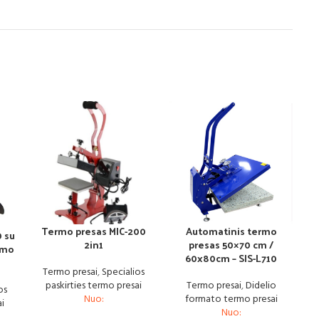
Termo presas MIC-200
Automatinis termo
 su
2in1
presas 50×70 cm /
ymo
60x80cm – SIS-L710
Termo presai
,
Specialios
paskirties termo presai
Termo presai
,
Didelio
os
Nuo:
formato termo presai
ai
Nuo: