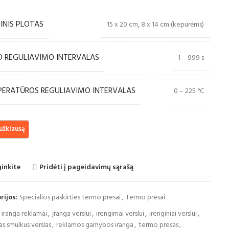
INIS PLOTAS
15 x 20 cm, 8 x 14 cm (kepurėms)
O REGULIAVIMO INTERVALAS
1 – 999 s
ERATŪROS REGULIAVIMO INTERVALAS
0 – 225 °C
ginkite
Pridėti į pageidavimų sąrašą
rijos:
Specialios paskirties termo presai
,
Termo presai
iranga reklamai
,
įranga verslui
,
irengimai verslui
,
irenginiai verslui
,
as smulkus verslas
,
reklamos gamybos iranga
,
termo presas
,