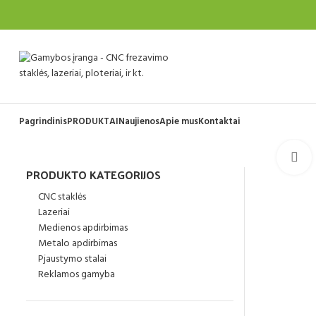
Pagrindinis
PRODUKTAI
Naujienos
Apie mus
Kontaktai
S
PRODUKTO KATEGORIJOS
CNC staklės
Lazeriai
Medienos apdirbimas
Metalo apdirbimas
Pjaustymo stalai
Reklamos gamyba