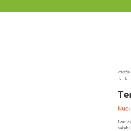
pustelėkite, jei norite padidinti
Pradžia
Te
Nuo:
Termo p
pakabuk