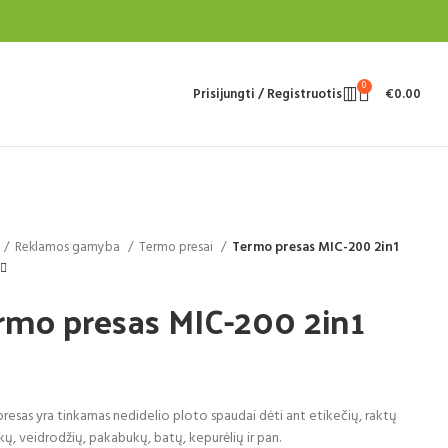
0
Prisijungti / Registruotis
€
0.00
Reklamos gamyba
Termo presai
Termo presas MIC-200 2in1
rmo presas MIC-200 2in1
resas yra tinkamas nedidelio ploto spaudai dėti ant etikečių, raktų
ų, veidrodžių, pakabukų, batų, kepurėlių ir pan.