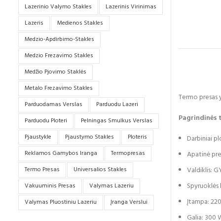
Lazerinio Valymo Stakles
Lazerinis Virinimas
Lazeris
Medienos Stakles
Medzio-Apdirbimo-Stakles
Medzio Frezavimo Stakles
Medžio Pjovimo Staklės
Metalo Frezavimo Stakles
Termo presas y
Parduodamas Verslas
Parduodu Lazeri
Pagrindinės 
Parduodu Ploteri
Pelningas Smulkus Verslas
Pjaustykle
Pjaustymo Stakles
Ploteris
Darbiniai p
Reklamos Gamybos Iranga
Termopresas
Apatinė pre
Termo Presas
Universalios Stakles
Valdiklis: G
Spyruoklės 
Vakuuminis Presas
Valymas Lazeriu
Įtampa: 220
Valymas Pluostiniu Lazeriu
Įranga Verslui
Galia: 300 