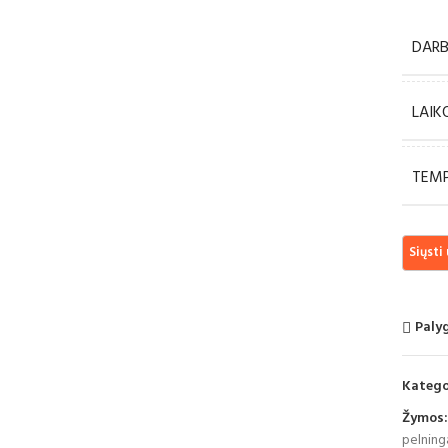
DARB
LAIK
TEMP
Paly
Katego
Žymos:
pelning