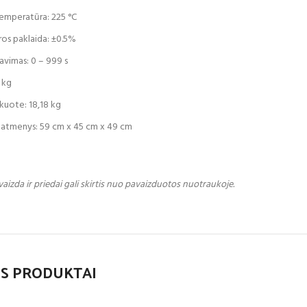
emperatūra: 225 °C
os paklaida: ±0.5%
iavimas: 0 – 999 s
5 kg
akuote: 18,18 kg
atmenys: 59 cm x 45 cm x 49 cm
vaizda ir priedai gali skirtis nuo pavaizduotos nuotraukoje.
S PRODUKTAI