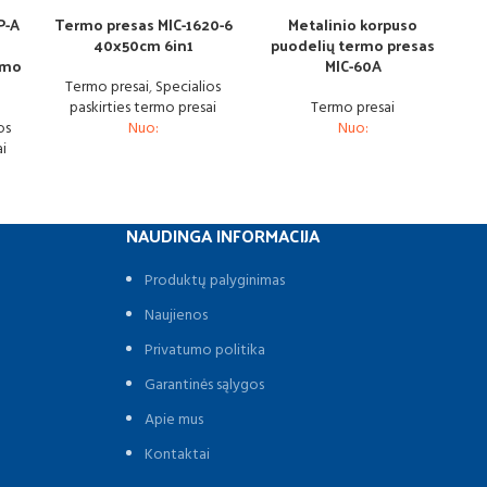
P-A
Termo presas MIC-1620-6
Metalinio korpuso
40x50cm 6in1
puodelių termo presas
ymo
MIC-60A
Termo presai
,
Specialios
paskirties termo presai
Termo presai
os
Nuo:
Nuo:
ai
NAUDINGA INFORMACIJA
Produktų palyginimas
Naujienos
Privatumo politika
Garantinės sąlygos
Apie mus
Kontaktai