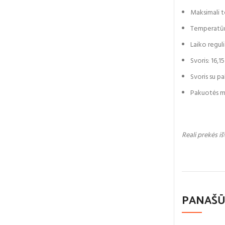
Maksimali t
Temperatūr
Laiko regul
Svoris: 16,1
Svoris su p
Pakuotės m
Reali prekės iš
PANAŠŪ