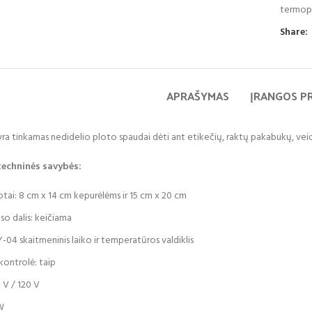
termop
Share:
APRAŠYMAS
ĮRANGOS P
ra tinkamas nedidelio ploto spaudai dėti ant etikečių, raktų pakabukų, veid
techninės savybės:
lotai: 8 cm x 14 cm kepurėlėms ir 15 cm x 20 cm
so dalis: keičiama
Y-04 skaitmeninis laiko ir temperatūros valdiklis
kontrolė: taip
 V / 120 V
W