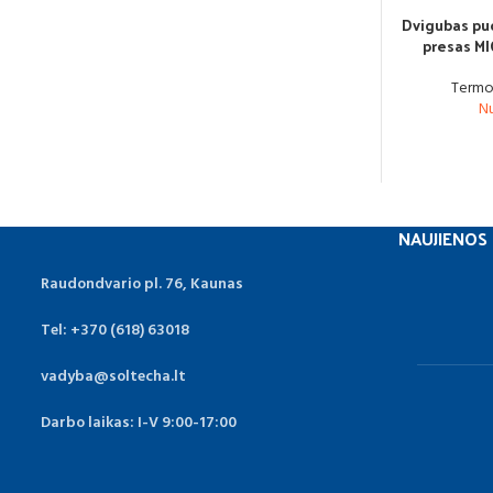
Dvigubas pu
presas MI
Termo
N
NAUJIENOS
Raudondvario pl. 76, Kaunas
Tel: +370 (618) 63018
vadyba@soltecha.lt
Darbo laikas: I-V 9:00-17:00