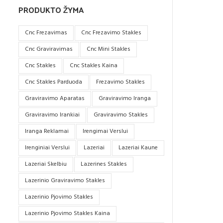
PRODUKTO ŽYMA
Cnc Frezavimas
Cnc Frezavimo Stakles
Cnc Graviravimas
Cnc Mini Stakles
Cnc Stakles
Cnc Stakles Kaina
Cnc Stakles Parduoda
Frezavimo Stakles
Graviravimo Aparatas
Graviravimo Iranga
Graviravimo Irankiai
Graviravimo Stakles
Iranga Reklamai
Irengimai Verslui
Irenginiai Verslui
Lazeriai
Lazeriai Kaune
Lazeriai Skelbiu
Lazerines Stakles
Lazerinio Graviravimo Stakles
Lazerinio Pjovimo Stakles
Lazerinio Pjovimo Stakles Kaina