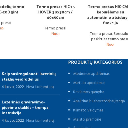
odelių termo
Termo presas MIC-15
Termo presas MIC-CA
C-20D 5in1
HOVER 38x38cm /
kepurėlėms su
40x50cm
automatinio atsidar
funkcija
 presai
uo:
Termo presai
Nuo:
Termo presai
,
Speciali
paskirties termo pres
Nuo:
PRODUKTŲ KATEGORIJOS
Kaip susiregulouoti lazerinių
Medienos apdirbimas
staklių veidrodėlius
Metalo apdirbimas
4 kovo, 2022
Nėra komentarų
Reklamos gamyba
Analitinė ir Laboratorinė įranga
Lazerinės graviravimo-
pjovimo staklės – trumpa
Klimato valdymas
instrukcija
Maisto pramonė
4 kovo, 2022
Nėra komentarų