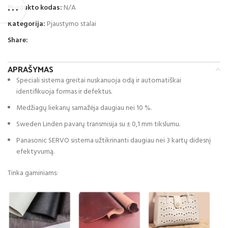
Produkto kodas:
N/A
Kategorija:
Pjaustymo stalai
Share:
APRAŠYMAS
Speciali sistema greitai nuskanuoja odą ir automatiškai
identifikuoja formas ir defektus.
Medžiagų liekanų samažėja daugiau nei 10 %.
Sweden Linden pavarų transmisija su ± 0,1 mm tikslumu.
Panasonic SERVO sistema užtikrinanti daugiau nei 3 kartų didesnį
efektyvumą.
Tinka gaminiams: