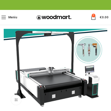
0
Meniu
€
0.00
Spustelėkite, jei norite padidinti