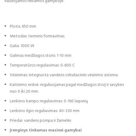
naudojamos reklamos gamyboje.
Plotis: 650 mm
Metodas: terminis formavimas
Galia: 1000 W
Galimas medžiagos storis: 1-10 mm
Temperatūros reguliavimas: 0-600 C
Vėsinimas: integruota vandens cirkuliacinės vėsinimo sistema
Kaitinimo erdvė: reguliuojamas pagal medžiagos storį ir savybes
nuo 0 iki 20 mm.
Lenkimo kampo reguliavimas: 0-160 laipsnių
Lenkimo ilgio reguliavimas: 40-330 mm
Priedai: vandens pompa ir žarnelės
Įrenginys tinkamas masinei gamybai