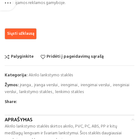
naudojamos reklamos gamyboje.
Palyginkite
Pridėti į pageidavimų sąrašą
Kategorija:
Akrilo lankstymo staklės
Žymos:
įranga
,
įranga verslui
,
irengimai
,
irengimai verslui
,
irenginiai
verslui
,
lankstymo stakles
,
lenkimo stakles
Share:
APRAŠYMAS
Akrilo lankstymo staklės skirtos akrilo, PVC, PC, ABS, PP ir kitų
medžiagų lengvam ir švariam lankstymui. Šios staklės daugiausiai