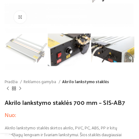
Spustelėkite, jei norite padidinti
Pradžia
Reklamos gamyba
Akrilo lankstymo staklės
Akrilo lankstymo staklės 700 mm – SIS-AB7
Nuo:
Akrilo lankstymo staklės skirtos akrilo, PVC, PC, ABS, PP ir kitų
medžiagų lengvam ir švariam lankstymui. Šios staklės daugiausiai