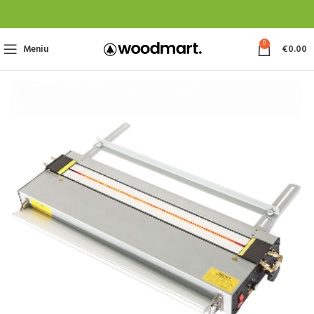
0
Meniu
€
0.00